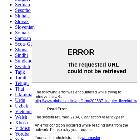
Serbian
Sesotho
Sinhala
Slovak
Slovenian
Somali
Samoan
Scots Gaelic
Shona
Sindhi
Sundanese
Swahili
Tajik
Tamil
Telugu
Thai
Ukrainian
Urdu
Uzbek
Vietnamese
Welsh
Xhosa
Yiddish
Yoruba
Zulu