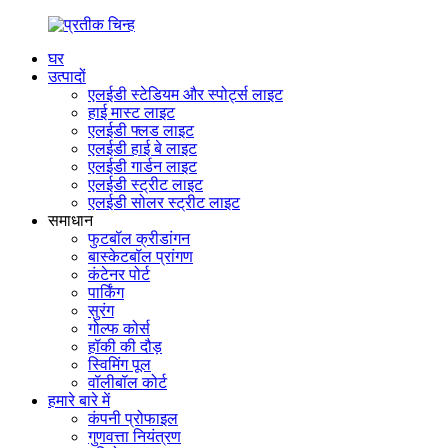
घर
उत्पादों
एलईडी स्टेडियम और स्पोर्ट्स लाइट
हाई मास्ट लाइट
एलईडी फ्लड लाइट
एलईडी हाई बे लाइट
एलईडी गार्डन लाइट
एलईडी स्ट्रीट लाइट
एलईडी सोलर स्ट्रीट लाइट
समाधान
फुटबॉल क्रीडांगन
बास्केटबॉल प्रांगण
कंटेनर पोर्ट
पार्किंग
सुरंग
गोल्फ कोर्स
हॉकी की दौड़
स्विमिंग पूल
वॉलीबॉल कोर्ट
हमारे बारे में
कंपनी प्रोफाइल
गुणवत्ता नियंत्रण