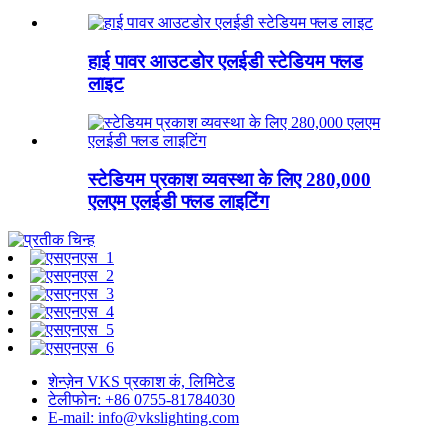
हाई पावर आउटडोर एलईडी स्टेडियम फ्लड
लाइट
स्टेडियम प्रकाश व्यवस्था के लिए 280,000
एलएम एलईडी फ्लड लाइटिंग
शेन्ज़ेन VKS प्रकाश कं, लिमिटेड
टेलीफोन: +86 0755-81784030
E-mail: info@vkslighting.com