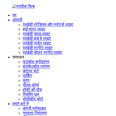
घर
उत्पादों
एलईडी स्टेडियम और स्पोर्ट्स लाइट
हाई मास्ट लाइट
एलईडी फ्लड लाइट
एलईडी हाई बे लाइट
एलईडी गार्डन लाइट
एलईडी स्ट्रीट लाइट
एलईडी सोलर स्ट्रीट लाइट
समाधान
फुटबॉल क्रीडांगन
बास्केटबॉल प्रांगण
कंटेनर पोर्ट
पार्किंग
सुरंग
गोल्फ कोर्स
हॉकी की दौड़
स्विमिंग पूल
वॉलीबॉल कोर्ट
हमारे बारे में
कंपनी प्रोफाइल
गुणवत्ता नियंत्रण