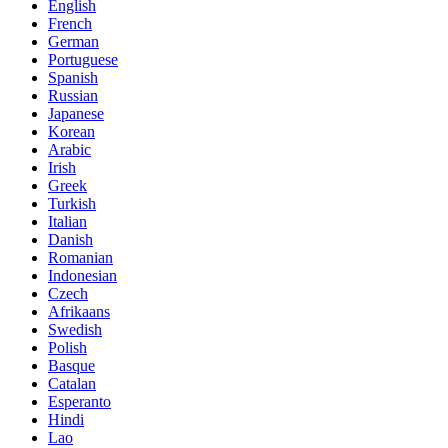
English
French
German
Portuguese
Spanish
Russian
Japanese
Korean
Arabic
Irish
Greek
Turkish
Italian
Danish
Romanian
Indonesian
Czech
Afrikaans
Swedish
Polish
Basque
Catalan
Esperanto
Hindi
Lao