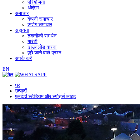
परियोजना
ओईएम
समाचार
कंपनी समाचार
उद्योग समाचार
सहायता
तकनीकी समर्थन
गारंटी
डाउनलोड करना
पूछे जाने वाले प्रश्न
संपर्क करें
EN
घर
उत्पादों
एलईडी स्टेडियम और स्पोर्ट्स लाइट