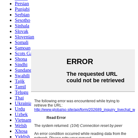
Persian
Punjabi
Serbian
Sesotho
Sinhala
Slovak
Slovenian
Somali
Samoan
Scots Gaelic
Shona
Sindhi
Sundanese
Swahili
Tajik
Tamil
Telugu
Thai
Ukrainian
Urdu
Uzbek
Vietnamese
Welsh
Xhosa
Yiddish