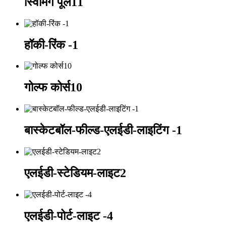
स्विमिंग पूल11
हॉकी-रिंक -1
गोल्फ कोर्स10
बास्केटबॉल-फील्ड-एलईडी-लाइटिंग -1
एलईडी-स्टेडियम-लाइट2
एलईडी-पोर्ट-लाइट -4