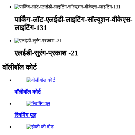
पार्किंग-लॉट-एलईडी-लाइटिंग-सॉल्यूशन-वीकेएस-
लाइटिंग-131
एलईडी-सुरंग-प्रकाश -21
वॉलीबॉल कोर्ट
वॉलीबॉल कोर्ट
स्विमिंग पूल