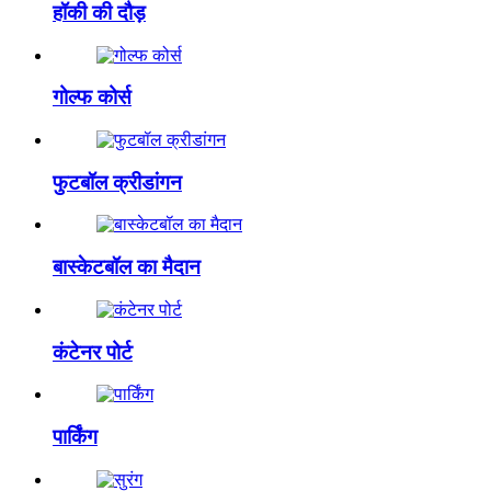
हॉकी की दौड़
गोल्फ कोर्स
फुटबॉल क्रीडांगन
बास्केटबॉल का मैदान
कंटेनर पोर्ट
पार्किंग