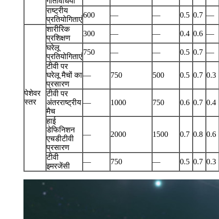
गतिविधियाँ
राष्ट्रीय
600
—
—
0.5
0.7
—
प्रतियोगिताएं
शारीरिक
300
—
—
0.4
0.6
—
प्रशिक्षण
घरेलू
750
—
—
0.5
0.7
—
प्रतियोगिताएं
टीवी पर
घरेलू मैचों का
—
750
500
0.5
0.7
0.3
प्रसारण
पेशेवर
टीवी पर
स्तर
अंतरराष्ट्रीय
—
1000
750
0.6
0.7
0.4
मैच
हाई
डेफिनिशन
—
2000
1500
0.7
0.8
0.6
एचडीटीवी
प्रसारण
टीवी
—
750
—
0.5
0.7
0.3
इमरजेंसी