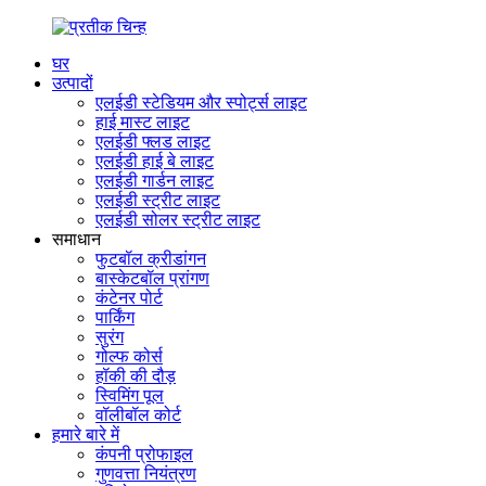
घर
उत्पादों
एलईडी स्टेडियम और स्पोर्ट्स लाइट
हाई मास्ट लाइट
एलईडी फ्लड लाइट
एलईडी हाई बे लाइट
एलईडी गार्डन लाइट
एलईडी स्ट्रीट लाइट
एलईडी सोलर स्ट्रीट लाइट
समाधान
फुटबॉल क्रीडांगन
बास्केटबॉल प्रांगण
कंटेनर पोर्ट
पार्किंग
सुरंग
गोल्फ कोर्स
हॉकी की दौड़
स्विमिंग पूल
वॉलीबॉल कोर्ट
हमारे बारे में
कंपनी प्रोफाइल
गुणवत्ता नियंत्रण