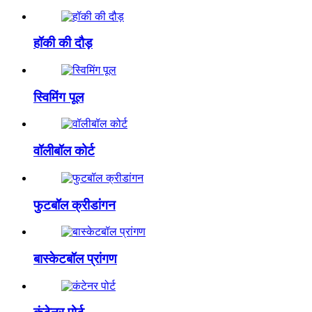
हॉकी की दौड़
स्विमिंग पूल
वॉलीबॉल कोर्ट
फुटबॉल क्रीडांगन
बास्केटबॉल प्रांगण