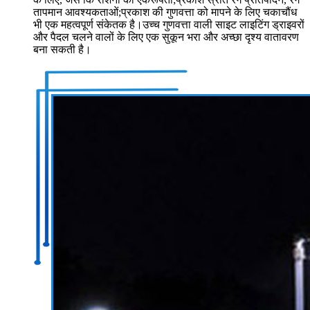
तापमान आवश्यकताओं;प्रकाश की गुणवत्ता को मापने के लिए चकाचौंध
भी एक महत्वपूर्ण संकेतक है।उच्च गुणवत्ता वाली साइट लाइटिंग ड्राइवरों
और पैदल चलने वालों के लिए एक सुकून भरा और अच्छा दृश्य वातावरण
बना सकती है।