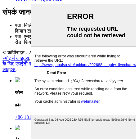
संपर्क जानकारी
पता: बिल्डिंग सी, दूसरा मिंगजिनहाई औद्योगिक पार्क, झोउशी रोड,
शियान टाउन, बाओआन जिला, शेन्ज़ेन शहर 518108, चीन
पता: एनए पता: बिल्डिंग सी, दूसरा मिंगजिनहाई औद्योगिक पार्क, झोउशी
रोड, शियान टाउन, बाओआन जिला, शेन्ज़ेन शहर 518108, चीन
© कॉपीराइट - 2010-2023 : सर्वाधिकार सुरक्षित।
गरम सामान
-
साइट मैप
स्पोर्ट्स लाइट्स
,
यूएफओ एलईडी हाई बे लाइट
,
बाढ़ प्रकाश स्थिरता
,
स्टेडियम
के लिए एलईडी फ्लड लाइट
,
एलईडी लाइट फ्लड
,
आउटडोर एलईडी फ्लड
लाइट्स
,
फ़ोन
फ़ोन
+86 18123928968