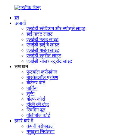
घर
उत्पादों
एलईडी स्टेडियम और स्पोर्ट्स लाइट
हाई मास्ट लाइट
एलईडी फ्लड लाइट
एलईडी हाई बे लाइट
एलईडी गार्डन लाइट
एलईडी स्ट्रीट लाइट
एलईडी सोलर स्ट्रीट लाइट
समाधान
फुटबॉल क्रीडांगन
बास्केटबॉल प्रांगण
कंटेनर पोर्ट
पार्किंग
सुरंग
गोल्फ कोर्स
हॉकी की दौड़
स्विमिंग पूल
वॉलीबॉल कोर्ट
हमारे बारे में
कंपनी प्रोफाइल
गुणवत्ता नियंत्रण