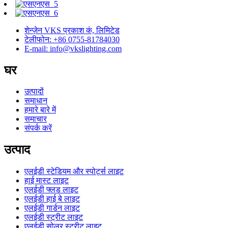
शेन्ज़ेन VKS प्रकाश कं, लिमिटेड
टेलीफोन: +86 0755-81784030
E-mail: info@vkslighting.com
घर
उत्पादों
समाधान
हमारे बारे में
समाचार
संपर्क करें
उत्पाद
एलईडी स्टेडियम और स्पोर्ट्स लाइट
हाई मास्ट लाइट
एलईडी फ्लड लाइट
एलईडी हाई बे लाइट
एलईडी गार्डन लाइट
एलईडी स्ट्रीट लाइट
एलईडी सोलर स्ट्रीट लाइट