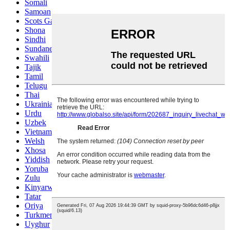
Somali
Samoan
Scots Gaelic
Shona
Sindhi
Sundanese
Swahili
Tajik
Tamil
Telugu
Thai
Ukrainian
Urdu
Uzbek
Vietnamese
Welsh
Xhosa
Yiddish
Yoruba
Zulu
Kinyarwanda
Tatar
Oriya
Turkmen
Uyghur