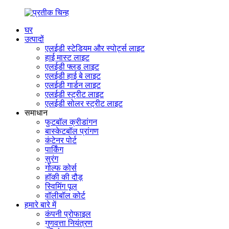
घर
उत्पादों
एलईडी स्टेडियम और स्पोर्ट्स लाइट
हाई मास्ट लाइट
एलईडी फ्लड लाइट
एलईडी हाई बे लाइट
एलईडी गार्डन लाइट
एलईडी स्ट्रीट लाइट
एलईडी सोलर स्ट्रीट लाइट
समाधान
फुटबॉल क्रीडांगन
बास्केटबॉल प्रांगण
कंटेनर पोर्ट
पार्किंग
सुरंग
गोल्फ कोर्स
हॉकी की दौड़
स्विमिंग पूल
वॉलीबॉल कोर्ट
हमारे बारे में
कंपनी प्रोफाइल
गुणवत्ता नियंत्रण