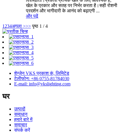
विशेषज्ञता।प्रकाश प्रत्येक खेल के लिए आवश्यक है,
खेल के प्रकार और सतह पर निर्भर करता है।सही रोशनी
प्रदर्शन और भागीदारी के आनंद को बढ़ाएगी ...
और पढ़ें
1
2
3
4
अगला >
>>
पृष्ठ 1 / 4
शेन्ज़ेन VKS प्रकाश कं, लिमिटेड
टेलीफोन: +86 0755-81784030
E-mail: info@vkslighting.com
घर
उत्पादों
समाधान
हमारे बारे में
समाचार
संपर्क करें