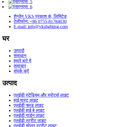
शेन्ज़ेन VKS प्रकाश कं, लिमिटेड
टेलीफोन: +86 0755-81784030
E-mail: info@vkslighting.com
घर
उत्पादों
समाधान
हमारे बारे में
समाचार
संपर्क करें
उत्पाद
एलईडी स्टेडियम और स्पोर्ट्स लाइट
हाई मास्ट लाइट
एलईडी फ्लड लाइट
एलईडी हाई बे लाइट
एलईडी गार्डन लाइट
एलईडी स्ट्रीट लाइट
एलईडी सोलर स्ट्रीट लाइट