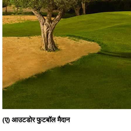
(ए) आउटडोर फुटबॉल मैदान