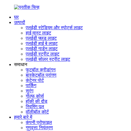
घर
उत्पादों
एलईडी स्टेडियम और स्पोर्ट्स लाइट
हाई मास्ट लाइट
एलईडी फ्लड लाइट
एलईडी हाई बे लाइट
एलईडी गार्डन लाइट
एलईडी स्ट्रीट लाइट
एलईडी सोलर स्ट्रीट लाइट
समाधान
फुटबॉल क्रीडांगन
बास्केटबॉल प्रांगण
कंटेनर पोर्ट
पार्किंग
सुरंग
गोल्फ कोर्स
हॉकी की दौड़
स्विमिंग पूल
वॉलीबॉल कोर्ट
हमारे बारे में
कंपनी प्रोफाइल
गुणवत्ता नियंत्रण