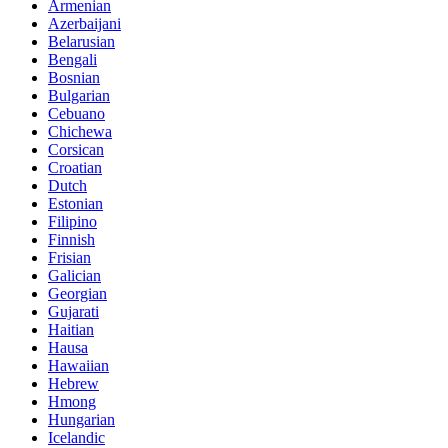
Armenian
Azerbaijani
Belarusian
Bengali
Bosnian
Bulgarian
Cebuano
Chichewa
Corsican
Croatian
Dutch
Estonian
Filipino
Finnish
Frisian
Galician
Georgian
Gujarati
Haitian
Hausa
Hawaiian
Hebrew
Hmong
Hungarian
Icelandic