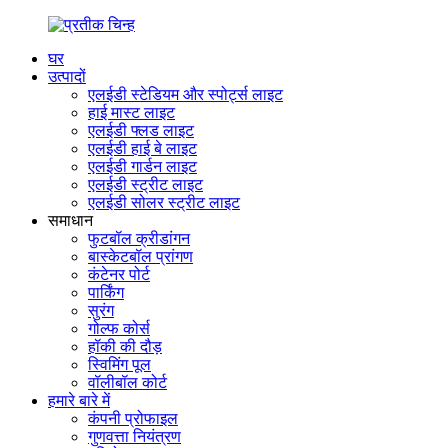
घर
उत्पादों
एलईडी स्टेडियम और स्पोर्ट्स लाइट
हाई मास्ट लाइट
एलईडी फ्लड लाइट
एलईडी हाई बे लाइट
एलईडी गार्डन लाइट
एलईडी स्ट्रीट लाइट
एलईडी सोलर स्ट्रीट लाइट
समाधान
फुटबॉल क्रीडांगन
बास्केटबॉल प्रांगण
कंटेनर पोर्ट
पार्किंग
सुरंग
गोल्फ कोर्स
हॉकी की दौड़
स्विमिंग पूल
वॉलीबॉल कोर्ट
हमारे बारे में
कंपनी प्रोफाइल
गुणवत्ता नियंत्रण