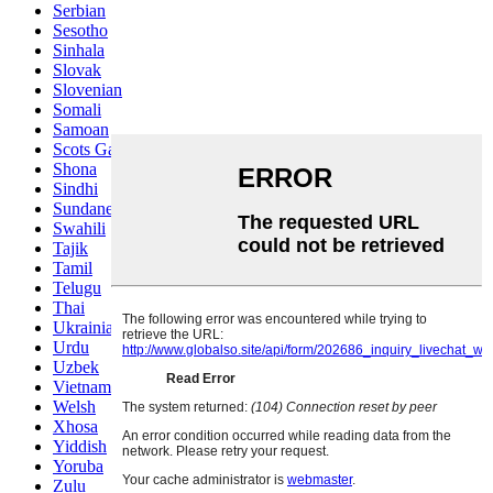
Serbian
Sesotho
Sinhala
Slovak
Slovenian
Somali
Samoan
Scots Gaelic
Shona
Sindhi
Sundanese
Swahili
Tajik
Tamil
Telugu
Thai
Ukrainian
Urdu
Uzbek
Vietnamese
Welsh
Xhosa
Yiddish
Yoruba
Zulu