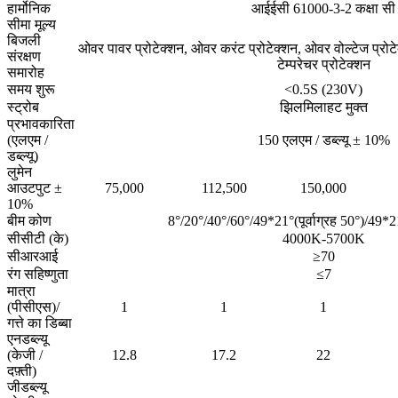
हार्मोनिक
आईईसी 61000-3-2 कक्षा सी
सीमा मूल्य
बिजली
ओवर पावर प्रोटेक्शन, ओवर करंट प्रोटेक्शन, ओवर वोल्टेज प्रोटेक
संरक्षण
टेम्परेचर प्रोटेक्शन
समारोह
समय शुरू
<0.5S (230V)
स्ट्रोब
झिलमिलाहट मुक्त
प्रभावकारिता
(एलएम /
150 एलएम / डब्ल्यू ± 10%
डब्ल्यू)
लुमेन
आउटपुट ±
75,000
112,500
150,000
10%
बीम कोण
8°/20°/40°/60°/49*21°(पूर्वाग्रह 50°)/49*21°
सीसीटी (के)
4000K-5700K
सीआरआई
≥70
रंग सहिष्णुता
≤7
मात्रा
(पीसीएस)/
1
1
1
गत्ते का डिब्बा
एनडब्ल्यू
(केजी /
12.8
17.2
22
दफ़्ती)
जीडब्ल्यू