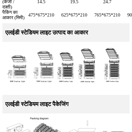
(केजी /
14.5
19.5
24.7
दफ़्ती)
पैकिंग का
475*675*210
625*675*210
765*675*210
90
आकार (मिमी)
एलईडी स्टेडियम लाइट उत्पाद का आकार
एलईडी स्टेडियम लाइट पैकेजिंग