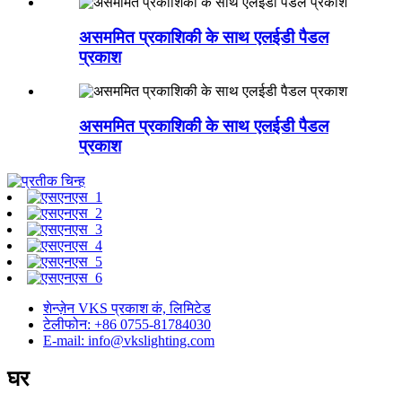
असममित प्रकाशिकी के साथ एलईडी पैडल
प्रकाश
असममित प्रकाशिकी के साथ एलईडी पैडल
प्रकाश
शेन्ज़ेन VKS प्रकाश कं, लिमिटेड
टेलीफोन: +86 0755-81784030
E-mail: info@vkslighting.com
घर