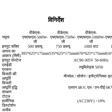
विनिर्देश
वीकेएस-
वीकेएस-
वीकेएस-
नमूना
एचएफएल-500W-
एचएफएल-750W-
एचएफएल-1000W-
एचए
जी
जी
जी
इनपुट शक्ति
500 डब्ल्यू
750 डब्ल्यू
1000 वाट
उत्पाद का
395*625*175mm
535*625*175mm
676*625*175mm
816
आकार (मिमी)
इनपुट वोल्टेज
AC90-305V 50-60Hz
एलईडी
ल्यूमिलेड्स 5050
प्रकार
बिजली की
मीनवेल / सोसेन / इन्वेंट्रोनिक्स ड्
आपूर्ति
बिजली
आपूर्ति वृद्धि
एलएन 4KV, एल / एन-पीई 6K
संरक्षण
टोटल
हार्मोनिक
(AC230V) <10%
डिस्टोर्शन
अजीब