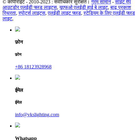
© कॉपीराइट - 2010-2023 : सर्वाधिकार सुरक्षित।
गरम सामान
-
साइट मैप
आउटडोर एलईडी फ्लड लाइट्स
,
यूएफओ एलईडी हाई बे लाइट
,
बाढ़ प्रकाश
स्थिरता
,
स्पोर्ट्स लाइट्स
,
एलईडी लाइट फ्लड
,
स्टेडियम के लिए एलईडी फ्लड
लाइट
,
फ़ोन
फ़ोन
+86 18123928968
ईमेल
ईमेल
info@vkslighting.com
Whatsapp