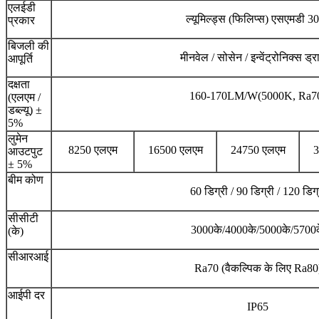
एलईडी
ल्यूमिल्ड्स (फिलिप्स) एसएमडी 3
प्रकार
बिजली की
मीनवेल / सोसेन / इन्वेंट्रोनिक्स ड्
आपूर्ति
दक्षता
160-170LM/W(5000K, Ra7
(एलएम /
डब्ल्यू) ±
5%
लुमेन
8250 एलएम
16500 एलएम
24750 एलएम
3
आउटपुट
± 5%
बीम कोण
60 डिग्री / 90 डिग्री / 120 डिग्
सीसीटी
3000के/4000के/5000के/5700
(के)
सीआरआई
Ra70 (वैकल्पिक के लिए Ra80
आईपी ​​दर
IP65