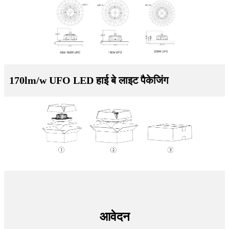
170lm/w UFO LED हाई बे लाइट पैकेजिंग
आवेदन