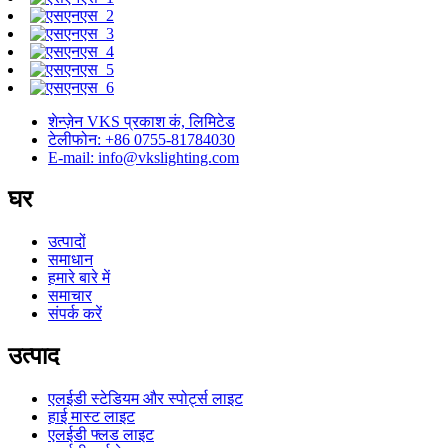
शेन्ज़ेन VKS प्रकाश कं, लिमिटेड
टेलीफोन: +86 0755-81784030
E-mail: info@vkslighting.com
घर
उत्पादों
समाधान
हमारे बारे में
समाचार
संपर्क करें
उत्पाद
एलईडी स्टेडियम और स्पोर्ट्स लाइट
हाई मास्ट लाइट
एलईडी फ्लड लाइट