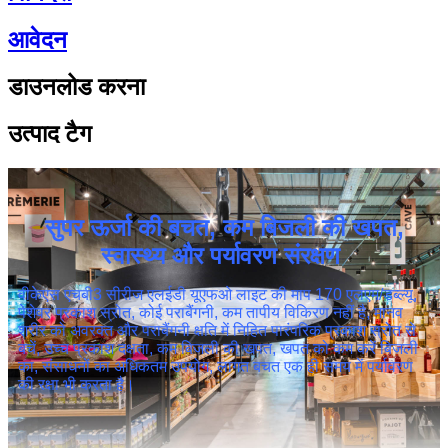
आवेदन
डाउनलोड करना
उत्पाद टैग
सुपर ऊर्जा की बचत, कम बिजली की खपत,
स्वास्थ्य और पर्यावरण संरक्षण
वीकेएस एचबी3 सीरीज एलईडी यूएफओ लाइट की माप 170 एलएम/डब्ल्यू,
पेशेवर प्रकाश स्रोत, कोई पराबैंगनी, कम तापीय विकिरण नहीं है, मानव
शरीर को अवरक्त और पराबैंगनी क्षति में निहित पारंपरिक प्रकाश स्रोत से
बचें, उच्च प्रकाश दक्षता, कम बिजली की खपत, खपत को कम करें बिजली
का, संसाधनों का अधिकतम उपयोग, लागत बचत एक ही समय में पर्यावरण
की रक्षा भी करता है।