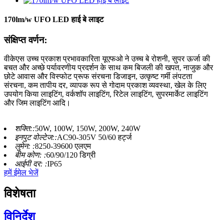
170lm/w UFO LED हाई बे लाइट
संक्षिप्त वर्णन:
वीकेएस उच्च प्रकाश प्रभावकारिता यूएफओ ने उच्च बे रोशनी, सुपर ऊर्जा की
बचत और अच्छे पर्यावरणीय प्रदर्शन के साथ कम बिजली की खपत, नाजुक और
छोटे आवास और विस्फोट प्रूफ संरचना डिजाइन, उत्कृष्ट गर्मी लंपटता
संरचना, कम तापीय दर, व्यापक रूप से गोदाम प्रकाश व्यवस्था, खेल के लिए
उपयोग किया लाइटिंग, वर्कशॉप लाइटिंग, रिटेल लाइटिंग, सुपरमार्केट लाइटिंग
और जिम लाइटिंग आदि।
शक्ति::
50W, 100W, 150W, 200W, 240W
इनपुट वोल्टेज::
AC90-305V 50/60 हर्ट्ज
लुमेन: :
8250-39600 एलएम
बीम कोण: :
60/90/120 डिग्री
आईपी ​​दर: :
IP65
हमें ईमेल भेजें
विशेषता
विनिर्देश