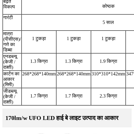
बढ़ते
कोष्ठक
विकल्प
गारंटी
5 साल
मात्रा
1 टुकड़ा
1 टुकड़ा
1 टुकड़ा
(पीसीएस)/
गत्ते का
डिब्बा
एनडब्ल्यू
1.3 किग्रा
1.3 किग्रा
1.9 किग्रा
(केजी /
दफ़्ती)
कार्टन का
268*268*140mm
268*268*140mm
310*310*142mm
347
आकार
(मिमी)
जीडब्ल्यू
1.7 किग्रा
1.7 किग्रा
2.3 किग्रा
(केजी /
दफ़्ती)
170lm/w UFO LED हाई बे लाइट उत्पाद का आकार