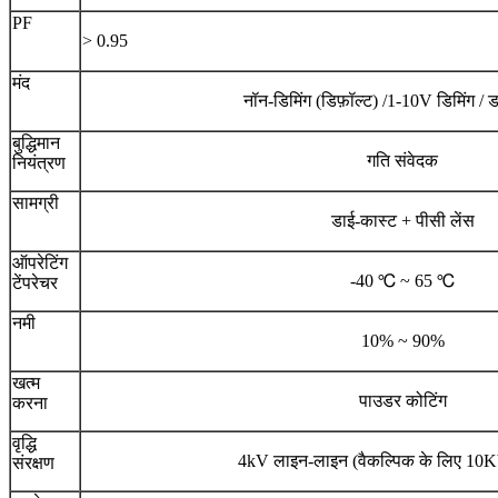
PF
> 0.95
मंद
नॉन-डिमिंग (डिफ़ॉल्ट) /1-10V डिमिंग / ड
बुद्धिमान
गति संवेदक
नियंत्रण
सामग्री
डाई-कास्ट + पीसी लेंस
ऑपरेटिंग
-40 ℃ ~ 65 ℃
टेंपरेचर
नमी
10% ~ 90%
खत्म
पाउडर कोटिंग
करना
वृद्धि
4kV लाइन-लाइन (वैकल्पिक के लिए 10
संरक्षण