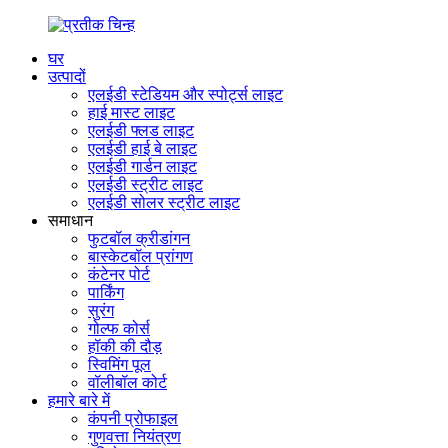
घर
उत्पादों
एलईडी स्टेडियम और स्पोर्ट्स लाइट
हाई मास्ट लाइट
एलईडी फ्लड लाइट
एलईडी हाई बे लाइट
एलईडी गार्डन लाइट
एलईडी स्ट्रीट लाइट
एलईडी सोलर स्ट्रीट लाइट
समाधान
फुटबॉल क्रीडांगन
बास्केटबॉल प्रांगण
कंटेनर पोर्ट
पार्किंग
सुरंग
गोल्फ कोर्स
हॉकी की दौड़
स्विमिंग पूल
वॉलीबॉल कोर्ट
हमारे बारे में
कंपनी प्रोफाइल
गुणवत्ता नियंत्रण