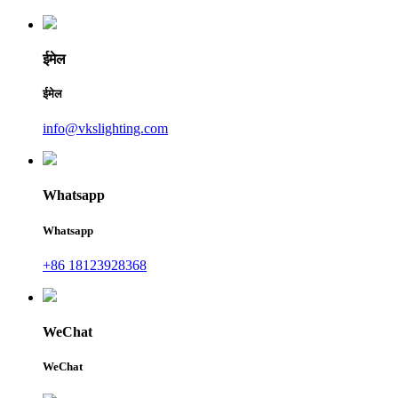
ईमेल
ईमेल
info@vkslighting.com
Whatsapp
Whatsapp
+86 18123928368
WeChat
WeChat