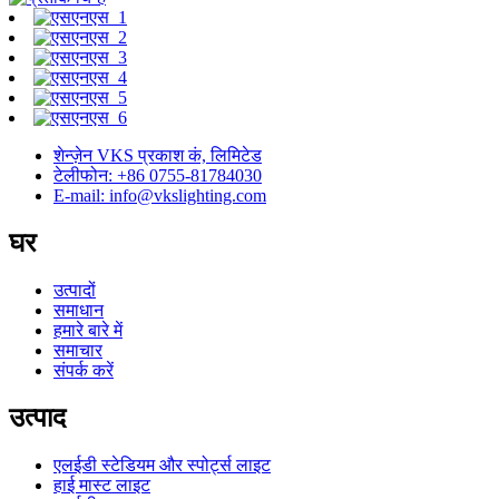
शेन्ज़ेन VKS प्रकाश कं, लिमिटेड
टेलीफोन: +86 0755-81784030
E-mail: info@vkslighting.com
घर
उत्पादों
समाधान
हमारे बारे में
समाचार
संपर्क करें
उत्पाद
एलईडी स्टेडियम और स्पोर्ट्स लाइट
हाई मास्ट लाइट