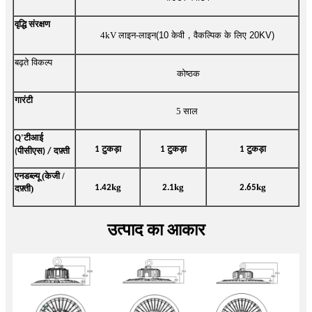
वृद्धि संरक्षण
4kV लाइन-लाइन
(10 केवी
，
वैकल्पिक के लिए 20KV)
बढ़ते विकल्प
कोष्ठक
गारंटी
5 साल
'
Q
टीआई
1 टुकड़ा
1 टुकड़ा
1 टुकड़ा
(पीसीएस) / दफ़्ती
एनडब्ल्यू (केजी /
kg
kg
kg
दफ़्ती)
1.42
2.1
2.65
उत्पाद का आकार