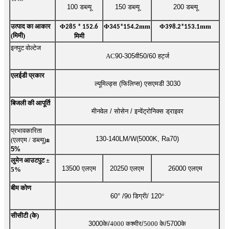
100 डब्ल्यू
150 डब्ल्यू
200 डब्ल्यू
उत्पाद का आकार
Φ
Φ
mm
Φ
mm
285 * 152.6
345*154.2
398.2*153.1
(मिमी)
मिमी
इनपुट वोल्टेज
AC
90
-
305
वी
50/60 हर्ट्ज
एलईडी प्रकार
ल्यूमिल्ड्स (फिलिप्स) एसएमडी 3030
बिजली की आपूर्ति
मीनवेल / सोसेन / इन्वेंट्रोनिक्स ड्राइवर
प्रभावकारिता
130-140LM/W(5000K, Ra70)
(एलएम / डब्ल्यू)
±
5%
लुमेन आउटपुट ±
13500 एलएम
20250 एलएम
26000 एलएम
5%
बीम कोण
60
° /
9
0 डिग्री
/ 120
°
सीसीटी (के)
3000के/
4000 कश्मीर
/
5000 के
/5700के