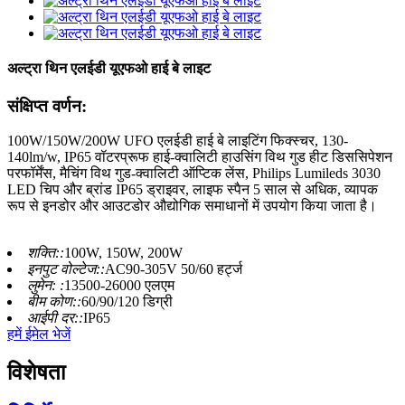
अल्ट्रा थिन एलईडी यूएफओ हाई बे लाइट
संक्षिप्त वर्णन:
100W/150W/200W UFO एलईडी हाई बे लाइटिंग फिक्स्चर, 130-
140lm/w, IP65 वॉटरप्रूफ हाई-क्वालिटी हाउसिंग विथ गुड हीट डिससिपेशन
परफॉर्मेंस, मैचिंग विथ गुड-क्वालिटी ऑप्टिक लेंस, Philips Lumileds 3030
LED चिप और ब्रांड IP65 ड्राइवर, लाइफ स्पैन 5 साल से अधिक, व्यापक
रूप से इनडोर और आउटडोर औद्योगिक समाधानों में उपयोग किया जाता है।
शक्ति::
100W, 150W, 200W
इनपुट वोल्टेज::
AC90-305V 50/60 हर्ट्ज
लुमेन: :
13500-26000 एलएम
बीम कोण::
60/90/120 डिग्री
आईपी ​​दर::
IP65
हमें ईमेल भेजें
विशेषता