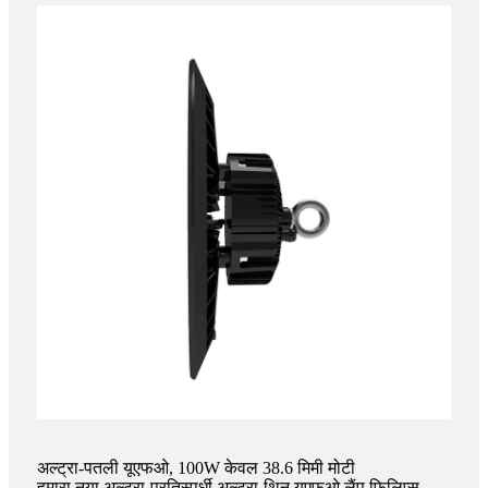
अल्ट्रा-पतली यूएफओ, 100W केवल 38.6 मिमी मोटी
हमारा नया अल्ट्रा-प्रतिस्पर्धी अल्ट्रा-थिन यूएफओ लैंप फिलिप्स