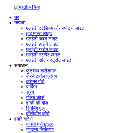
घर
उत्पादों
एलईडी स्टेडियम और स्पोर्ट्स लाइट
हाई मास्ट लाइट
एलईडी फ्लड लाइट
एलईडी हाई बे लाइट
एलईडी गार्डन लाइट
एलईडी स्ट्रीट लाइट
एलईडी सोलर स्ट्रीट लाइट
समाधान
फुटबॉल क्रीडांगन
बास्केटबॉल प्रांगण
कंटेनर पोर्ट
पार्किंग
सुरंग
गोल्फ कोर्स
हॉकी की दौड़
स्विमिंग पूल
वॉलीबॉल कोर्ट
हमारे बारे में
कंपनी प्रोफाइल
गुणवत्ता नियंत्रण