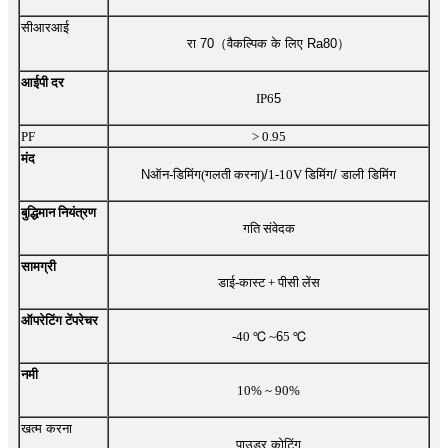
सीआरआई
रा 70
（
वैकल्पिक के लिए Ra80
）
आईपी ​​दर
IP6
5
PF
> 0.95
मंद
N
ऑन-डिमिंग
(गलती करना)
/
1-10V डिमिंग
/ डाली डिमिंग
बुद्धिमान नियंत्रण
गति संवेदक
सामग्री
डाई-कास्ट + पीसी लेंस
ऑपरेटिंग टेंपरेचर
-40 ℃ ~
6
5 ℃
नमी
10% ~ 90%
खत्म करना
पाउडर कोटिंग