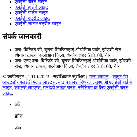
एलईडी फ्लड लाइट
एलईडी हाई बे लाइट
एलईडी गार्डन लाइट
एलईडी स्ट्रीट लाइट
एलईडी सोलर स्ट्रीट लाइट
संपर्क जानकारी
पता: बिल्डिंग सी, दूसरा मिंगजिनहाई औद्योगिक पार्क, झोउशी रोड,
शियान टाउन, बाओआन जिला, शेन्ज़ेन शहर 518108, चीन
पता: एनए पता: बिल्डिंग सी, दूसरा मिंगजिनहाई औद्योगिक पार्क, झोउशी
रोड, शियान टाउन, बाओआन जिला, शेन्ज़ेन शहर 518108, चीन
© कॉपीराइट - 2010-2023 : सर्वाधिकार सुरक्षित।
गरम सामान
-
साइट मैप
आउटडोर एलईडी फ्लड लाइट्स
,
बाढ़ प्रकाश स्थिरता
,
यूएफओ एलईडी हाई बे
लाइट
,
स्पोर्ट्स लाइट्स
,
एलईडी लाइट फ्लड
,
स्टेडियम के लिए एलईडी फ्लड
लाइट
,
फ़ोन
फ़ोन