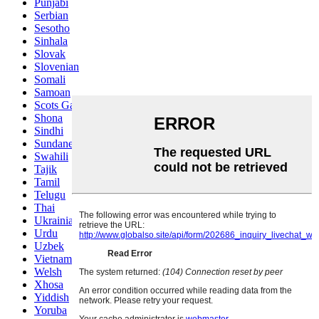
Punjabi
Serbian
Sesotho
Sinhala
Slovak
Slovenian
Somali
Samoan
Scots Gaelic
Shona
Sindhi
Sundanese
Swahili
Tajik
Tamil
Telugu
Thai
Ukrainian
Urdu
Uzbek
Vietnamese
Welsh
Xhosa
Yiddish
Yoruba