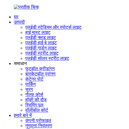
घर
उत्पादों
एलईडी स्टेडियम और स्पोर्ट्स लाइट
हाई मास्ट लाइट
एलईडी फ्लड लाइट
एलईडी हाई बे लाइट
एलईडी गार्डन लाइट
एलईडी स्ट्रीट लाइट
एलईडी सोलर स्ट्रीट लाइट
समाधान
फुटबॉल क्रीडांगन
बास्केटबॉल प्रांगण
कंटेनर पोर्ट
पार्किंग
सुरंग
गोल्फ कोर्स
हॉकी की दौड़
स्विमिंग पूल
वॉलीबॉल कोर्ट
हमारे बारे में
कंपनी प्रोफाइल
गुणवत्ता नियंत्रण