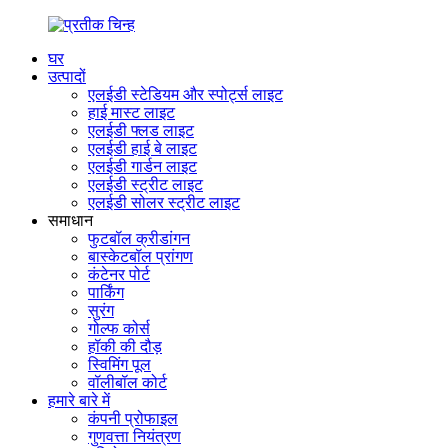
घर
उत्पादों
एलईडी स्टेडियम और स्पोर्ट्स लाइट
हाई मास्ट लाइट
एलईडी फ्लड लाइट
एलईडी हाई बे लाइट
एलईडी गार्डन लाइट
एलईडी स्ट्रीट लाइट
एलईडी सोलर स्ट्रीट लाइट
समाधान
फुटबॉल क्रीडांगन
बास्केटबॉल प्रांगण
कंटेनर पोर्ट
पार्किंग
सुरंग
गोल्फ कोर्स
हॉकी की दौड़
स्विमिंग पूल
वॉलीबॉल कोर्ट
हमारे बारे में
कंपनी प्रोफाइल
गुणवत्ता नियंत्रण