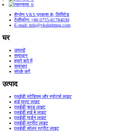
शेन्ज़ेन VKS प्रकाश कं, लिमिटेड
टेलीफोन: +86 0755-81784030
E-mail: info@vkslighting.com
घर
उत्पादों
समाधान
हमारे बारे में
समाचार
संपर्क करें
उत्पाद
एलईडी स्टेडियम और स्पोर्ट्स लाइट
हाई मास्ट लाइट
एलईडी फ्लड लाइट
एलईडी हाई बे लाइट
एलईडी गार्डन लाइट
एलईडी स्ट्रीट लाइट
एलईडी सोलर स्ट्रीट लाइट