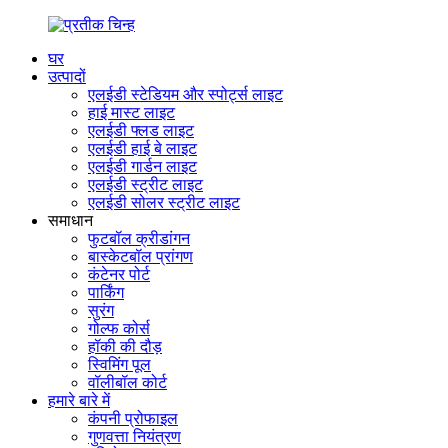
घर
उत्पादों
एलईडी स्टेडियम और स्पोर्ट्स लाइट
हाई मास्ट लाइट
एलईडी फ्लड लाइट
एलईडी हाई बे लाइट
एलईडी गार्डन लाइट
एलईडी स्ट्रीट लाइट
एलईडी सोलर स्ट्रीट लाइट
समाधान
फुटबॉल क्रीडांगन
बास्केटबॉल प्रांगण
कंटेनर पोर्ट
पार्किंग
सुरंग
गोल्फ कोर्स
हॉकी की दौड़
स्विमिंग पूल
वॉलीबॉल कोर्ट
हमारे बारे में
कंपनी प्रोफाइल
गुणवत्ता नियंत्रण